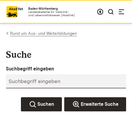
Zum Inhalt springen
Baden-Württemberg
Landesakademie für Veterinär-
und Lebensmittelwesen (AkadVet)
Rund um Aus- und Weiterbildungen
Suche
Suchbegriff eingeben
Suchen
Erweiterte Suche