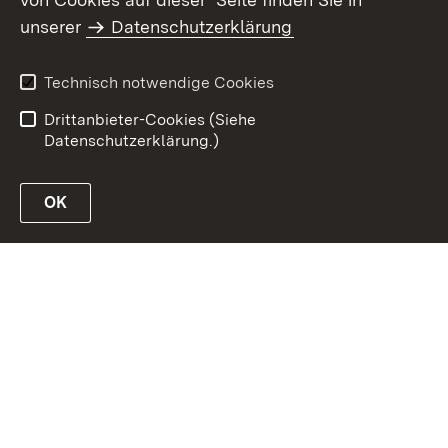
Inhaltsübersicht
Kontakt
unserer
Datenschutzerklärung
Impressum
Datenschutz
Erklärung zur
Benutzungshinweise
Technisch notwendige Cookies
Barrierefreiheit
Drittanbieter-Cookies (Siehe
Datenschutzerklärung.)
OK
Link zur Website des Ministeriums