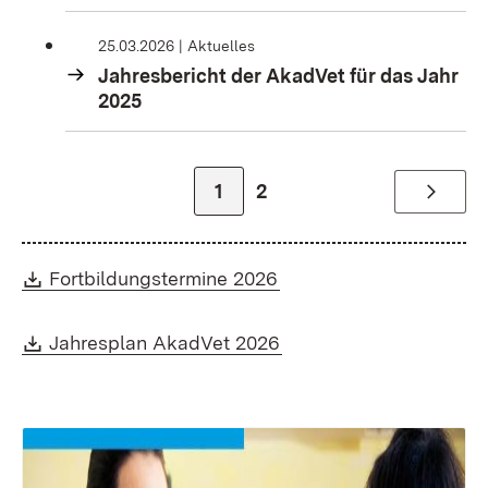
25.03.2026
Aktuelles
Jahresbericht der AkadVet für das Jahr
2025
Zur Seite
Zur Seite
1
2
Weiter
Download:
(Öffnet in neuem Fenst
Fortbildungstermine 2026
Download:
(Öffnet in neuem Fenst
Jahresplan AkadVet 2026