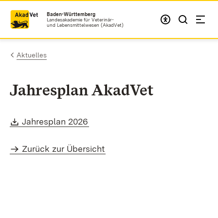
Zum Inhalt springen
Baden-Württemberg
Landesakademie für Veterinär-
und Lebensmittelwesen (AkadVet)
Aktuelles
Jahresplan AkadVet
Download:
(Öffnet in neuem Fenster)
Jahresplan 2026
Zurück zur Übersicht