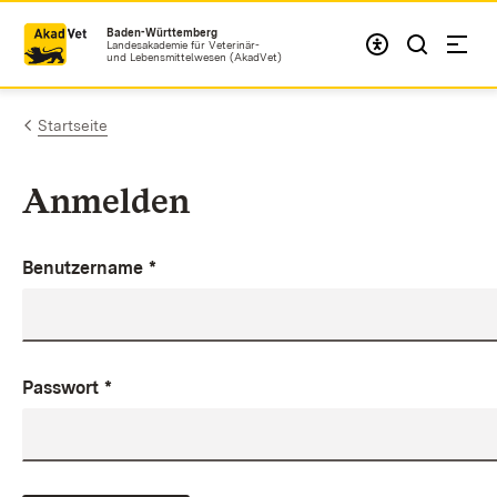
Zum Inhalt springen
Baden-Württemberg
Landesakademie für Veterinär-
und Lebensmittelwesen (AkadVet)
Startseite
Anmelden
Benutzername
*
Passwort
*