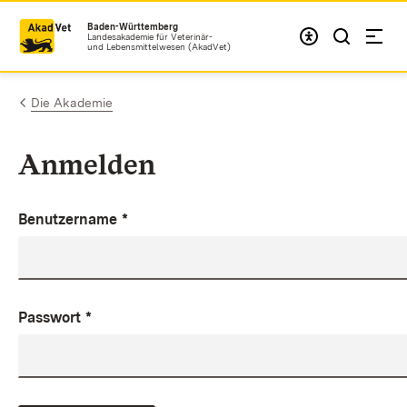
Zum Inhalt springen
Baden-Württemberg
Landesakademie für Veterinär-
und Lebensmittelwesen (AkadVet)
Die Akademie
Anmelden
Benutzername
*
Passwort
*