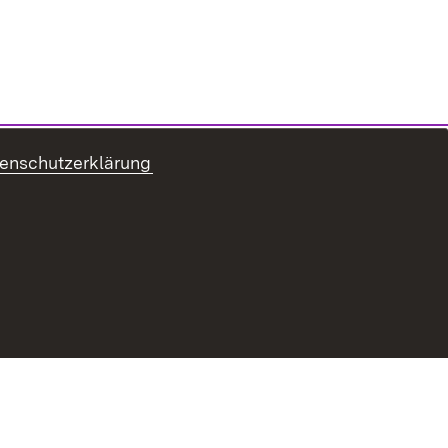
enschutzerklärung
Datenschutz
Erklärung zur Barrierefreiheit
Benutzungshinweise