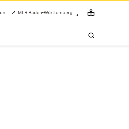
gen
Extern:
MLR Baden-Württemberg
(Öffnet in neuem Fenster)