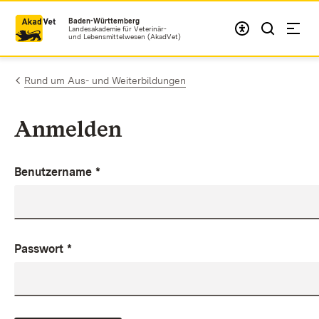
Zum Inhalt springen
Baden-Württemberg
Landesakademie für Veterinär-
und Lebensmittelwesen (AkadVet)
Rund um Aus- und Weiterbildungen
Anmelden
Benutzername
*
Passwort
*