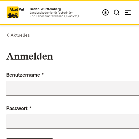
Zum Inhalt springen
Baden-Württemberg
Landesakademie für Veterinär-
und Lebensmittelwesen (AkadVet)
Aktuelles
Anmelden
Benutzername
*
Passwort
*