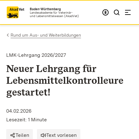
Zum Inhalt springen
Baden-Württemberg
Landesakademie für Veterinär-
und Lebensmittelwesen (AkadVet)
Rund um Aus- und Weiterbildungen
LMK-Lehrgang 2026/2027
Neuer Lehrgang für
Lebensmittelkontrolleure
gestartet!
04.02.2026
Lesezeit: 1 Minute
Teilen
Text vorlesen