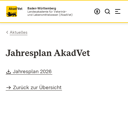
Zum Inhalt springen
Baden-Württemberg
Landesakademie für Veterinär-
und Lebensmittelwesen (AkadVet)
Aktuelles
Jahresplan AkadVet
Download:
(Öffnet in neuem Fenster)
Jahresplan 2026
Zurück zur Übersicht